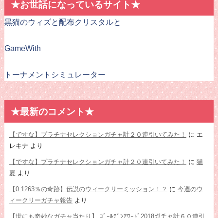
★お世話になっているサイト★
黒猫のウィズと配布クリスタルと
GameWith
トーナメントシミュレーター
★最新のコメント★
【ですな】プラチナセレクションガチャ計２０連引いてみた！
に
エ
レキナ
より
【ですな】プラチナセレクションガチャ計２０連引いてみた！
に
猫
夏
より
【0.1263％の奇跡】伝説のウィークリーミッション！？
に
今週のウ
ィークリーガチャ報告
より
【世にも奇妙なガチャ当たり】 ｺﾞｰﾙﾃﾞﾝｱﾜｰﾄﾞ2018ガチャ計６０連引