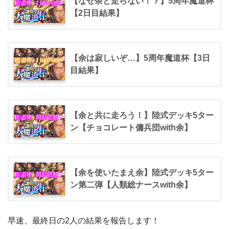
【なぜ余と走らない！？】5周年魔道杯
【2日目結果】
【余は寂しいぞ…】5周年魔道杯【3日
目結果】
【余と共に走ろう！】陸式デッキ5ター
ン【チョコレート傭兵団with余】
【余を使いたまえ余】陸式デッキ5ター
ン第二弾【人類総ナースwith余】
早速、最終日の2人の結果を報告します！