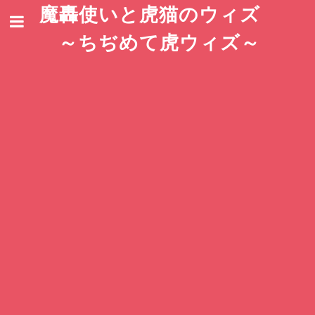
魔轟使いと虎猫のウィズ
～ちぢめて虎ウィズ～