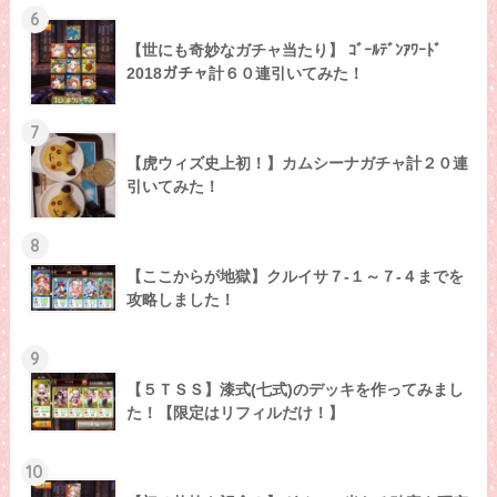
6
【世にも奇妙なガチャ当たり】 ｺﾞｰﾙﾃﾞﾝｱﾜｰﾄﾞ
2018ガチャ計６０連引いてみた！
7
【虎ウィズ史上初！】カムシーナガチャ計２０連
引いてみた！
8
【ここからが地獄】クルイサ７-１～７-４までを
攻略しました！
9
【５ＴＳＳ】漆式(七式)のデッキを作ってみまし
た！【限定はリフィルだけ！】
10