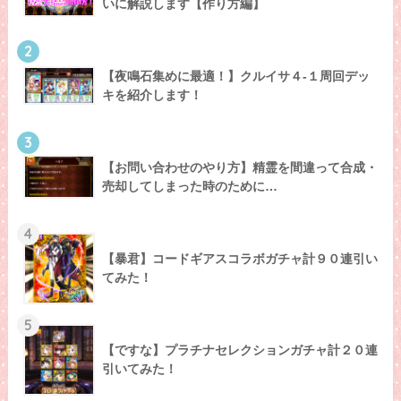
いに解説します【作り方編】
2
【夜鳴石集めに最適！】クルイサ４-１周回デッ
キを紹介します！
3
【お問い合わせのやり方】精霊を間違って合成・
売却してしまった時のために…
4
【暴君】コードギアスコラボガチャ計９０連引い
てみた！
5
【ですな】プラチナセレクションガチャ計２０連
引いてみた！