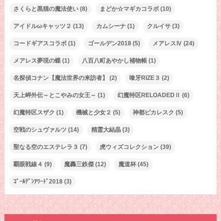
さくらと黒猫の魔法使い
(8)
まどか☆マギカコラボ
(10)
アイドルωキャッツ２
(13)
カムシーナ
(1)
クルイサ
(3)
コードギアスコラボ
(1)
ゴールデン2018
(5)
メアレスⅣ
(24)
メアレス夢現の蝶
(1)
八百八町あやかし補物帳
(1)
名探偵コナン【魔法世界の来訪者】
(2)
喰牙RIZE３
(2)
天上岬外伝～とこやみの女王～
(1)
幻魔特区RELOADEDⅡ
(6)
幻魔特区スザク
(1)
機械と少女２
(5)
神都ピカレスク
(5)
空戦のシュヴァルツ
(14)
精霊大結晶
(3)
聖なる空のエステレラ３
(7)
虎ウィズコレクション
(39)
覇眼戦線４
(9)
魔轟三鉄傑
(12)
魔道杯
(45)
ｺﾞｰﾙﾃﾞﾝｱﾜｰﾄﾞ2018
(3)