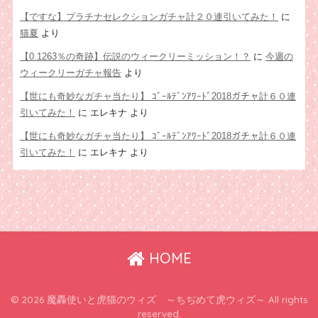
【ですな】プラチナセレクションガチャ計２０連引いてみた！
に
猫夏
より
【0.1263％の奇跡】伝説のウィークリーミッション！？
に
今週の
ウィークリーガチャ報告
より
【世にも奇妙なガチャ当たり】 ｺﾞｰﾙﾃﾞﾝｱﾜｰﾄﾞ2018ガチャ計６０連
引いてみた！
に
エレキナ
より
【世にも奇妙なガチャ当たり】 ｺﾞｰﾙﾃﾞﾝｱﾜｰﾄﾞ2018ガチャ計６０連
引いてみた！
に
エレキナ
より
HOME
© 2026 魔轟使いと虎猫のウィズ ～ちぢめて虎ウィズ～ All rights
reserved.