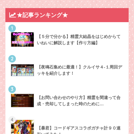
★記事ランキング★
1
【５分で分かる】精霊大結晶をはじめからて
いねいに解説します【作り方編】
2
【夜鳴石集めに最適！】クルイサ４-１周回デ
ッキを紹介します！
3
【お問い合わせのやり方】精霊を間違って合
成・売却してしまった時のために…
4
【暴君】コードギアスコラボガチャ計９０連