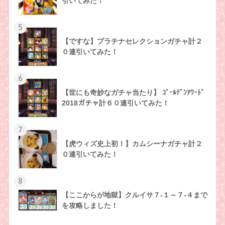
引いてみた！
5
【ですな】プラチナセレクションガチャ計２
０連引いてみた！
6
【世にも奇妙なガチャ当たり】 ｺﾞｰﾙﾃﾞﾝｱﾜｰﾄﾞ
2018ガチャ計６０連引いてみた！
7
【虎ウィズ史上初！】カムシーナガチャ計２
０連引いてみた！
8
【ここからが地獄】クルイサ７-１～７-４まで
を攻略しました！