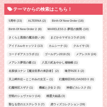
テーマからの検索はこちら！
5周年
(33)
ALTERNA
(2)
Birth Of New Order
(18)
Birth Of New Order２
(8)
MARELESS２-夢現の狭間-
(10)
さくらと黒猫の魔法使い
(8)
まどか☆マギカコラボ
(10)
アイドルωキャッツ２
(13)
カムシーナ
(1)
クルイサ
(3)
コードギアスコラボ
(1)
ゴールデン2018
(5)
メアレスⅣ
(24)
メアレス夢現の蝶
(1)
八百八町あやかし補物帳
(1)
名探偵コナン【魔法世界の来訪者】
(2)
喰牙RIZE３
(2)
天上岬外伝～とこやみの女王～
(1)
幻魔特区RELOADEDⅡ
(6)
幻魔特区スザク
(1)
機械と少女２
(5)
神都ピカレスク
(5)
空戦のシュヴァルツ
(14)
精霊大結晶
(3)
聖なる空のエステレラ３
(7)
虎ウィズコレクション
(39)