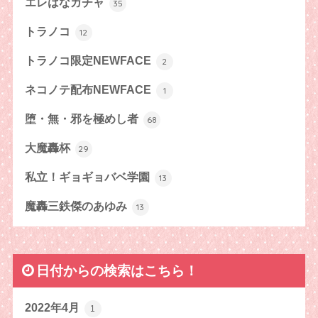
エレはなガチャ
35
トラノコ
12
トラノコ限定NEWFACE
2
ネコノテ配布NEWFACE
1
堕・無・邪を極めし者
68
大魔轟杯
29
私立！ギョギョバベ学園
13
魔轟三鉄傑のあゆみ
13
日付からの検索はこちら！
2022年4月
1