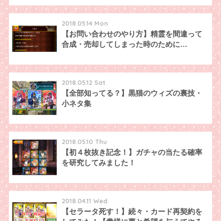
2018.05.14 Mon
【お問い合わせのやり方】精霊を間違って
合成・売却してしまった時のために…
2018.05.12 Sat
【全部知ってる？】黒猫のウィズの裏技・
小ネタ集
2018.05.10 Thu
【初４枚抜き記念！】ガチャの当たる確率
を研究してみました！
2018.04.11 Wed
【セラータ死す！】続々・カード再契約を