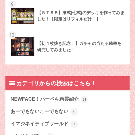
9
【５ＴＳＳ】漆式(七式)のデッキを作ってみま
した！【限定はリフィルだけ！】
10
【初４枚抜き記念！】ガチャの当たる確率を
研究してみました！
カテゴリからの検索はこちら！
NEWFACE！パーペキ精霊紹介
31
あーでもないこーでもない
71
イマジネイティブワールド
7