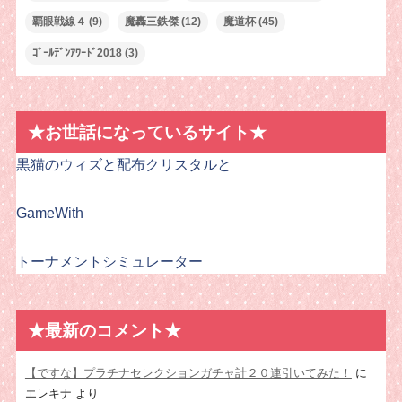
覇眼戦線４
(9)
魔轟三鉄傑
(12)
魔道杯
(45)
ｺﾞｰﾙﾃﾞﾝｱﾜｰﾄﾞ2018
(3)
★お世話になっているサイト★
黒猫のウィズと配布クリスタルと
GameWith
トーナメントシミュレーター
★最新のコメント★
【ですな】プラチナセレクションガチャ計２０連引いてみた！
に
エレキナ
より