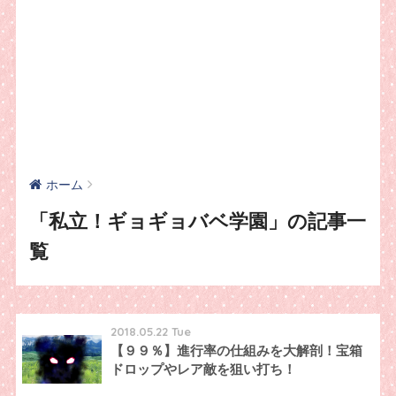
ホーム
「私立！ギョギョバベ学園」の記事一
覧
2018.05.22 Tue
【９９％】進行率の仕組みを大解剖！宝箱
ドロップやレア敵を狙い打ち！