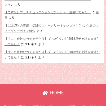
レキナ
より
【ですな】プラチナセレクションガチャ計２０連引いてみた！
に
猫
夏
より
【0.1263％の奇跡】伝説のウィークリーミッション！？
に
今週のウ
ィークリーガチャ報告
より
【世にも奇妙なガチャ当たり】 ｺﾞｰﾙﾃﾞﾝｱﾜｰﾄﾞ2018ガチャ計６０連引
いてみた！
に
エレキナ
より
【世にも奇妙なガチャ当たり】 ｺﾞｰﾙﾃﾞﾝｱﾜｰﾄﾞ2018ガチャ計６０連引
いてみた！
に
エレキナ
より
HOME