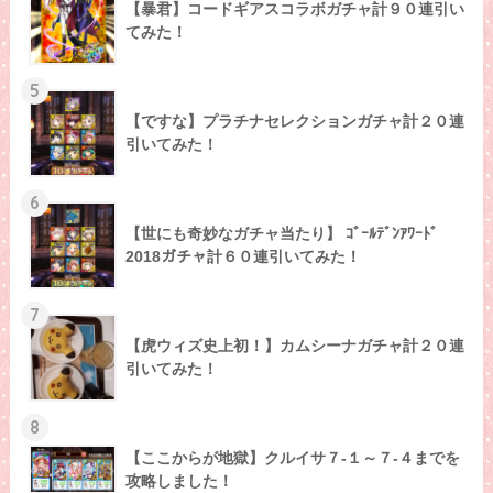
【暴君】コードギアスコラボガチャ計９０連引い
てみた！
5
【ですな】プラチナセレクションガチャ計２０連
引いてみた！
6
【世にも奇妙なガチャ当たり】 ｺﾞｰﾙﾃﾞﾝｱﾜｰﾄﾞ
2018ガチャ計６０連引いてみた！
7
【虎ウィズ史上初！】カムシーナガチャ計２０連
引いてみた！
8
【ここからが地獄】クルイサ７-１～７-４までを
攻略しました！