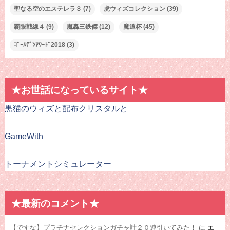
聖なる空のエステレラ３
(7)
虎ウィズコレクション
(39)
覇眼戦線４
(9)
魔轟三鉄傑
(12)
魔道杯
(45)
ｺﾞｰﾙﾃﾞﾝｱﾜｰﾄﾞ2018
(3)
★お世話になっているサイト★
黒猫のウィズと配布クリスタルと
GameWith
トーナメントシミュレーター
★最新のコメント★
【ですな】プラチナセレクションガチャ計２０連引いてみた！
に
エ