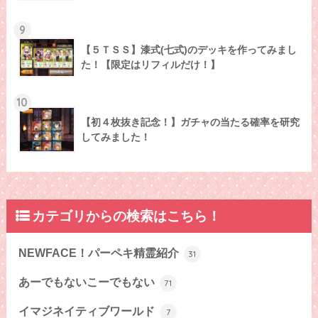
9
【５ＴＳＳ】漆式(七式)のデッキを作ってみまし
た！【限定はリフィルだけ！】
10
【初４枚抜き記念！】ガチャの当たる確率を研究
してみました！
カテゴリからの検索はこちら！
NEWFACE！パーペキ精霊紹介
31
あーでもないこーでもない
71
イマジネイティブワールド
7