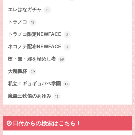
エレはなガチャ
35
トラノコ
12
トラノコ限定NEWFACE
2
ネコノテ配布NEWFACE
1
堕・無・邪を極めし者
68
大魔轟杯
29
私立！ギョギョバベ学園
13
魔轟三鉄傑のあゆみ
13
日付からの検索はこちら！