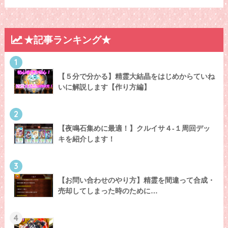
★記事ランキング★
1
【５分で分かる】精霊大結晶をはじめからていね
いに解説します【作り方編】
2
【夜鳴石集めに最適！】クルイサ４-１周回デッ
キを紹介します！
3
【お問い合わせのやり方】精霊を間違って合成・
売却してしまった時のために…
4