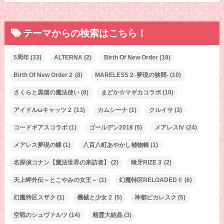
テーマからの検索はこちら！
5周年
(33)
ALTERNA
(2)
Birth Of New Order
(18)
Birth Of New Order２
(8)
MARELESS２-夢現の狭間-
(10)
さくらと黒猫の魔法使い
(8)
まどか☆マギカコラボ
(10)
アイドルωキャッツ２
(13)
カムシーナ
(1)
クルイサ
(3)
コードギアスコラボ
(1)
ゴールデン2018
(5)
メアレスⅣ
(24)
メアレス夢現の蝶
(1)
八百八町あやかし補物帳
(1)
名探偵コナン【魔法世界の来訪者】
(2)
喰牙RIZE３
(2)
天上岬外伝～とこやみの女王～
(1)
幻魔特区RELOADEDⅡ
(6)
幻魔特区スザク
(1)
機械と少女２
(5)
神都ピカレスク
(5)
空戦のシュヴァルツ
(14)
精霊大結晶
(3)