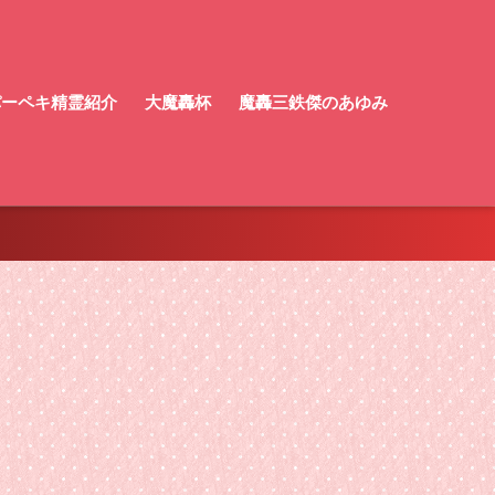
！パーペキ精霊紹介
大魔轟杯
魔轟三鉄傑のあゆみ