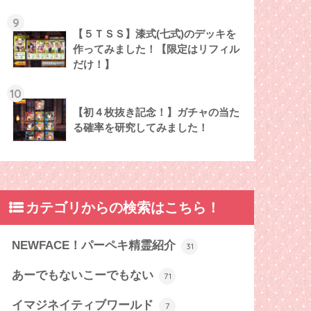
9
【５ＴＳＳ】漆式(七式)のデッキを
作ってみました！【限定はリフィル
だけ！】
10
【初４枚抜き記念！】ガチャの当た
る確率を研究してみました！
カテゴリからの検索はこちら！
NEWFACE！パーペキ精霊紹介
31
あーでもないこーでもない
71
イマジネイティブワールド
7