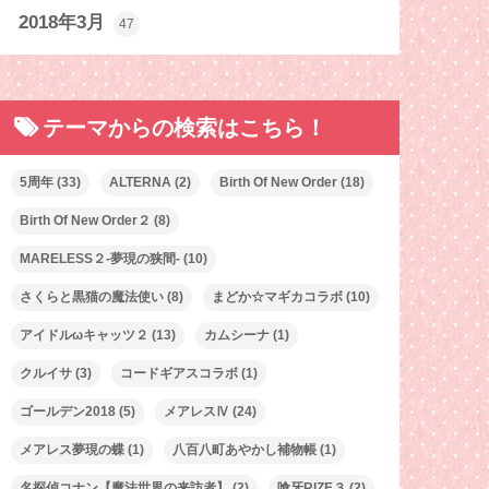
2018年3月
47
テーマからの検索はこちら！
5周年
(33)
ALTERNA
(2)
Birth Of New Order
(18)
Birth Of New Order２
(8)
MARELESS２-夢現の狭間-
(10)
さくらと黒猫の魔法使い
(8)
まどか☆マギカコラボ
(10)
アイドルωキャッツ２
(13)
カムシーナ
(1)
クルイサ
(3)
コードギアスコラボ
(1)
ゴールデン2018
(5)
メアレスⅣ
(24)
メアレス夢現の蝶
(1)
八百八町あやかし補物帳
(1)
名探偵コナン【魔法世界の来訪者】
(2)
喰牙RIZE３
(2)