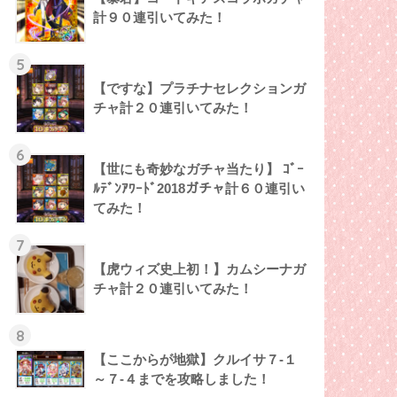
計９０連引いてみた！
5
【ですな】プラチナセレクションガ
チャ計２０連引いてみた！
6
【世にも奇妙なガチャ当たり】 ｺﾞｰ
ﾙﾃﾞﾝｱﾜｰﾄﾞ2018ガチャ計６０連引い
てみた！
7
【虎ウィズ史上初！】カムシーナガ
チャ計２０連引いてみた！
8
【ここからが地獄】クルイサ７-１
～７-４までを攻略しました！