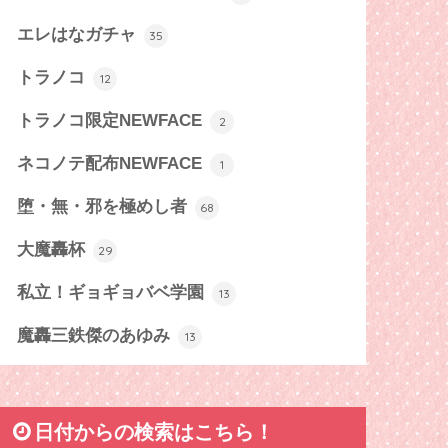
エレはなガチャ
35
トラノコ
12
トラノコ限定NEWFACE
2
ネコノテ配布NEWFACE
1
堕・無・邪を極めし者
68
大魔轟杯
29
私立！ギョギョバベ学園
13
魔轟三鉄傑のあゆみ
13
日付からの検索はこちら！