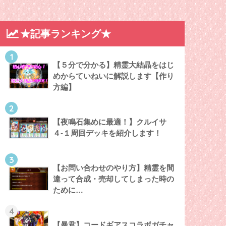
★記事ランキング★
1
【５分で分かる】精霊大結晶をはじ
めからていねいに解説します【作り
方編】
2
【夜鳴石集めに最適！】クルイサ
４-１周回デッキを紹介します！
3
【お問い合わせのやり方】精霊を間
違って合成・売却してしまった時の
ために…
4
【暴君】コードギアスコラボガチャ