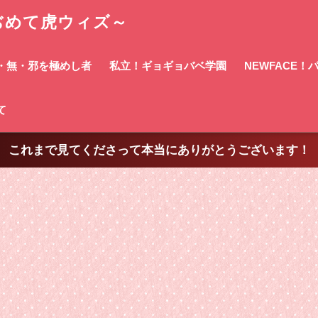
ぢめて虎ウィズ～
・無・邪を極めし者
私立！ギョギョバベ学園
NEWFACE
て
これまで見てくださって本当にありがとうございます！