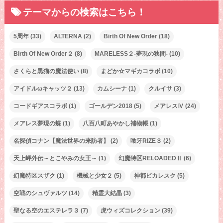
テーマからの検索はこちら！
5周年
(33)
ALTERNA
(2)
Birth Of New Order
(18)
Birth Of New Order２
(8)
MARELESS２-夢現の狭間-
(10)
さくらと黒猫の魔法使い
(8)
まどか☆マギカコラボ
(10)
アイドルωキャッツ２
(13)
カムシーナ
(1)
クルイサ
(3)
コードギアスコラボ
(1)
ゴールデン2018
(5)
メアレスⅣ
(24)
メアレス夢現の蝶
(1)
八百八町あやかし補物帳
(1)
名探偵コナン【魔法世界の来訪者】
(2)
喰牙RIZE３
(2)
天上岬外伝～とこやみの女王～
(1)
幻魔特区RELOADEDⅡ
(6)
幻魔特区スザク
(1)
機械と少女２
(5)
神都ピカレスク
(5)
空戦のシュヴァルツ
(14)
精霊大結晶
(3)
聖なる空のエステレラ３
(7)
虎ウィズコレクション
(39)