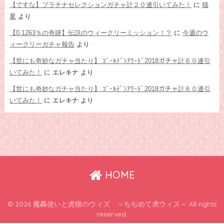
【ですな】プラチナセレクションガチャ計２０連引いてみた！
に
猫
夏
より
【0.1263％の奇跡】伝説のウィークリーミッション！？
に
今週のウ
ィークリーガチャ報告
より
【世にも奇妙なガチャ当たり】 ｺﾞｰﾙﾃﾞﾝｱﾜｰﾄﾞ2018ガチャ計６０連引
いてみた！
に
エレキナ
より
【世にも奇妙なガチャ当たり】 ｺﾞｰﾙﾃﾞﾝｱﾜｰﾄﾞ2018ガチャ計６０連引
いてみた！
に
エレキナ
より
HOME
© 2026 魔轟使いと虎猫のウィズ ～ちぢめて虎ウィズ～ All rights
reserved.