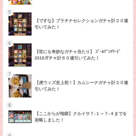
5
【ですな】プラチナセレクションガチャ計２０連
引いてみた！
6
【世にも奇妙なガチャ当たり】 ｺﾞｰﾙﾃﾞﾝｱﾜｰﾄﾞ
2018ガチャ計６０連引いてみた！
7
【虎ウィズ史上初！】カムシーナガチャ計２０連
引いてみた！
8
【ここからが地獄】クルイサ７-１～７-４までを
攻略しました！
9