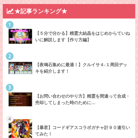
★記事ランキング★
1
【５分で分かる】精霊大結晶をはじめからていね
いに解説します【作り方編】
2
【夜鳴石集めに最適！】クルイサ４-１周回デッ
キを紹介します！
3
【お問い合わせのやり方】精霊を間違って合成・
売却してしまった時のために…
4
【暴君】コードギアスコラボガチャ計９０連引い
てみた！