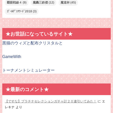
覇眼戦線４
(9)
魔轟三鉄傑
(12)
魔道杯
(45)
ｺﾞｰﾙﾃﾞﾝｱﾜｰﾄﾞ2018
(3)
★お世話になっているサイト★
黒猫のウィズと配布クリスタルと
GameWith
トーナメントシミュレーター
★最新のコメント★
【ですな】プラチナセレクションガチャ計２０連引いてみた！
に
エ
レキナ
より