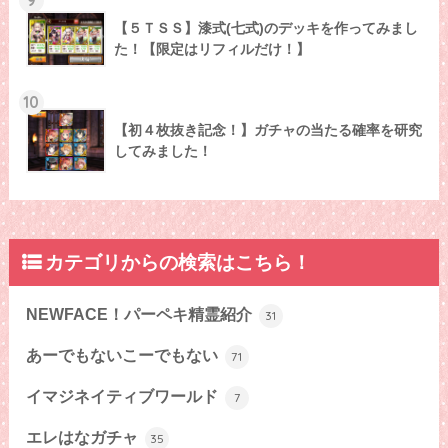
【５ＴＳＳ】漆式(七式)のデッキを作ってみまし
た！【限定はリフィルだけ！】
10
【初４枚抜き記念！】ガチャの当たる確率を研究
してみました！
カテゴリからの検索はこちら！
NEWFACE！パーペキ精霊紹介
31
あーでもないこーでもない
71
イマジネイティブワールド
7
エレはなガチャ
35