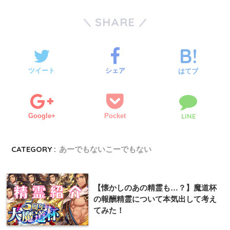
SHARE
ツイート
シェア
はてブ
Google+
Pocket
LINE
CATEGORY :
あーでもないこーでもない
【懐かしのあの精霊も…？】魔道杯
の報酬精霊について本気出して考え
てみた！