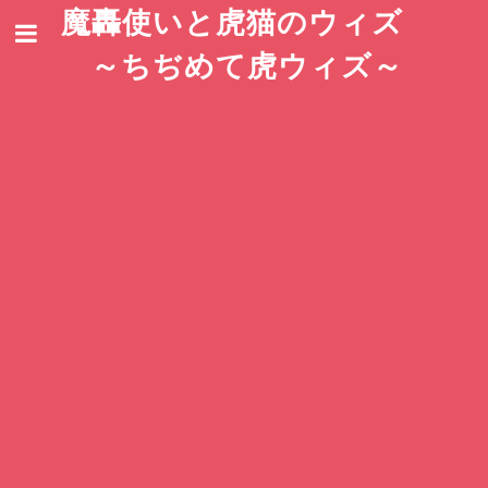
魔轟使いと虎猫のウィズ
～ちぢめて虎ウィズ～