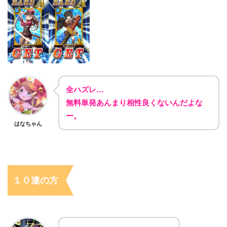
全ハズレ…
無料単発あんまり相性良くないんだよな
ー。
はなちゃん
１０連の方