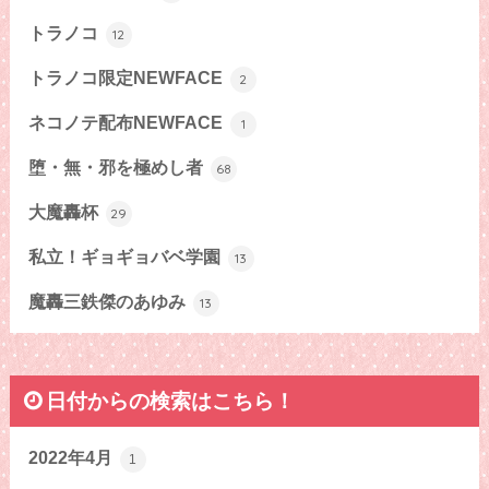
トラノコ
12
トラノコ限定NEWFACE
2
ネコノテ配布NEWFACE
1
堕・無・邪を極めし者
68
大魔轟杯
29
私立！ギョギョバベ学園
13
魔轟三鉄傑のあゆみ
13
日付からの検索はこちら！
2022年4月
1