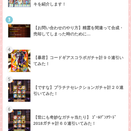
キを紹介します！
3
【お問い合わせのやり方】精霊を間違って合成・
売却してしまった時のために…
4
【暴君】コードギアスコラボガチャ計９０連引い
てみた！
5
【ですな】プラチナセレクションガチャ計２０連
引いてみた！
6
【世にも奇妙なガチャ当たり】 ｺﾞｰﾙﾃﾞﾝｱﾜｰﾄﾞ
2018ガチャ計６０連引いてみた！