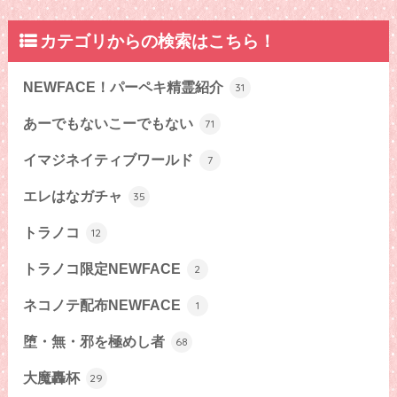
カテゴリからの検索はこちら！
NEWFACE！パーペキ精霊紹介
31
あーでもないこーでもない
71
イマジネイティブワールド
7
エレはなガチャ
35
トラノコ
12
トラノコ限定NEWFACE
2
ネコノテ配布NEWFACE
1
堕・無・邪を極めし者
68
大魔轟杯
29