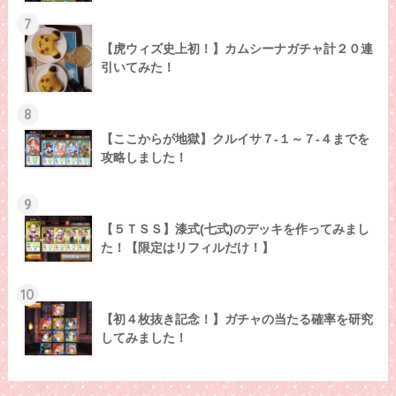
7
【虎ウィズ史上初！】カムシーナガチャ計２０連
引いてみた！
8
【ここからが地獄】クルイサ７-１～７-４までを
攻略しました！
9
【５ＴＳＳ】漆式(七式)のデッキを作ってみまし
た！【限定はリフィルだけ！】
10
【初４枚抜き記念！】ガチャの当たる確率を研究
してみました！