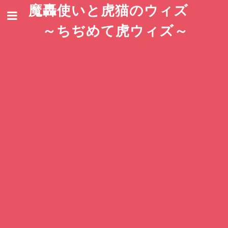
魔轟使いと虎猫のウィズ
～ちぢめて虎ウィズ～