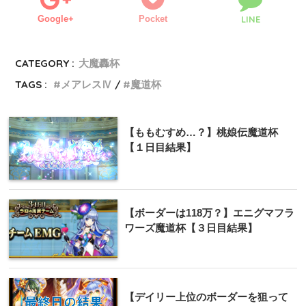
Google+
Pocket
LINE
CATEGORY :
大魔轟杯
TAGS :
メアレスⅣ
魔道杯
【ももむすめ…？】桃娘伝魔道杯
【１日目結果】
【ボーダーは118万？】エニグマフラ
ワーズ魔道杯【３日目結果】
【デイリー上位のボーダーを狙って