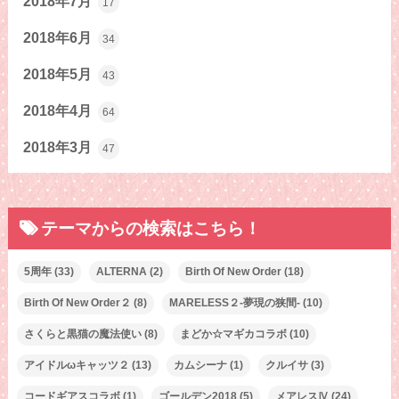
2018年7月
17
2018年6月
34
2018年5月
43
2018年4月
64
2018年3月
47
テーマからの検索はこちら！
5周年
(33)
ALTERNA
(2)
Birth Of New Order
(18)
Birth Of New Order２
(8)
MARELESS２-夢現の狭間-
(10)
さくらと黒猫の魔法使い
(8)
まどか☆マギカコラボ
(10)
アイドルωキャッツ２
(13)
カムシーナ
(1)
クルイサ
(3)
コードギアスコラボ
(1)
ゴールデン2018
(5)
メアレスⅣ
(24)