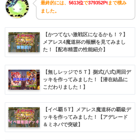
最終的には、
5613位
で
379352Pt
まで積み
ました。
【かつてない激戦区になるかも！？】
メアレス4魔道杯の報酬を見てみまし
た！【配布精霊の性能紹介】
【無しレッジで５Ｔ】捌式(八式)周回デ
ッキを作ってみました！【潜在結晶に
こだわりました！】
【イベ覇５T】メアレス魔道杯の覇級デ
ッキを作ってみました！【アデレード
＆ミネバで突破】