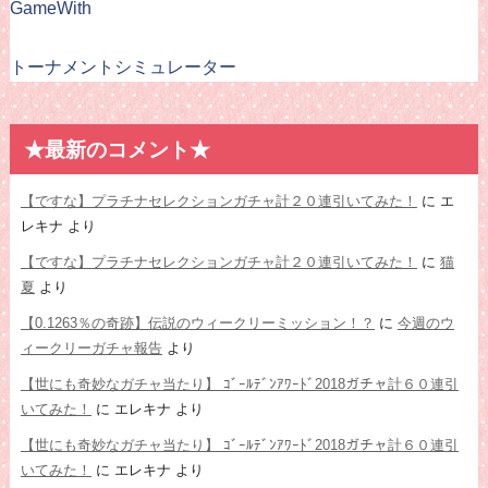
GameWith
トーナメントシミュレーター
★最新のコメント★
【ですな】プラチナセレクションガチャ計２０連引いてみた！
に
エ
レキナ
より
【ですな】プラチナセレクションガチャ計２０連引いてみた！
に
猫
夏
より
【0.1263％の奇跡】伝説のウィークリーミッション！？
に
今週のウ
ィークリーガチャ報告
より
【世にも奇妙なガチャ当たり】 ｺﾞｰﾙﾃﾞﾝｱﾜｰﾄﾞ2018ガチャ計６０連引
いてみた！
に
エレキナ
より
【世にも奇妙なガチャ当たり】 ｺﾞｰﾙﾃﾞﾝｱﾜｰﾄﾞ2018ガチャ計６０連引
いてみた！
に
エレキナ
より