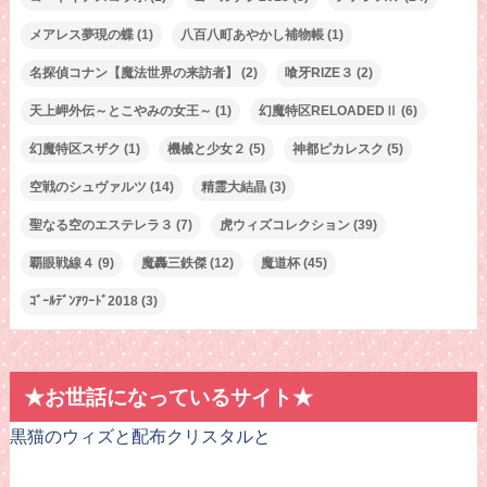
メアレス夢現の蝶
(1)
八百八町あやかし補物帳
(1)
名探偵コナン【魔法世界の来訪者】
(2)
喰牙RIZE３
(2)
天上岬外伝～とこやみの女王～
(1)
幻魔特区RELOADEDⅡ
(6)
幻魔特区スザク
(1)
機械と少女２
(5)
神都ピカレスク
(5)
空戦のシュヴァルツ
(14)
精霊大結晶
(3)
聖なる空のエステレラ３
(7)
虎ウィズコレクション
(39)
覇眼戦線４
(9)
魔轟三鉄傑
(12)
魔道杯
(45)
ｺﾞｰﾙﾃﾞﾝｱﾜｰﾄﾞ2018
(3)
★お世話になっているサイト★
黒猫のウィズと配布クリスタルと