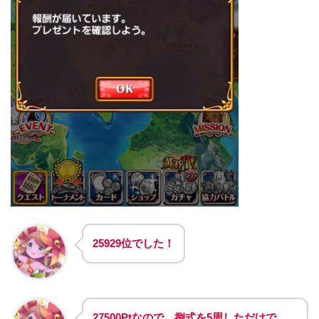
25929位
でした！
27500Ptなので、捌式を5周しただけで