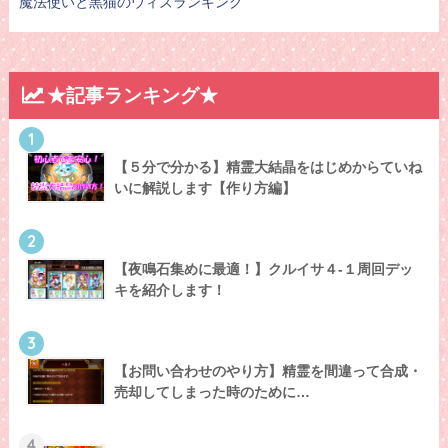
魔法使いと黒猫のウィズランキング
★記事ランキング★
1
【５分で分かる】精霊大結晶をはじめからていね
いに解説します【作り方編】
2
【夜鳴石集めに最適！】クルイサ４-１周回デッ
キを紹介します！
3
【お問い合わせのやり方】精霊を間違って合成・
売却してしまった時のために…
4