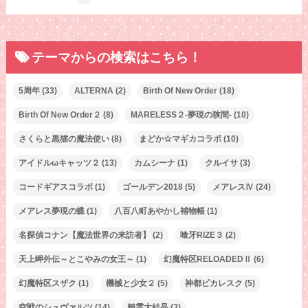
テーマからの検索はこちら！
5周年
(33)
ALTERNA
(2)
Birth Of New Order
(18)
Birth Of New Order２
(8)
MARELESS２-夢現の狭間-
(10)
さくらと黒猫の魔法使い
(8)
まどか☆マギカコラボ
(10)
アイドルωキャッツ２
(13)
カムシーナ
(1)
クルイサ
(3)
コードギアスコラボ
(1)
ゴールデン2018
(5)
メアレスⅣ
(24)
メアレス夢現の蝶
(1)
八百八町あやかし補物帳
(1)
名探偵コナン【魔法世界の来訪者】
(2)
喰牙RIZE３
(2)
天上岬外伝～とこやみの女王～
(1)
幻魔特区RELOADEDⅡ
(6)
幻魔特区スザク
(1)
機械と少女２
(5)
神都ピカレスク
(5)
空戦のシュヴァルツ
(14)
精霊大結晶
(3)