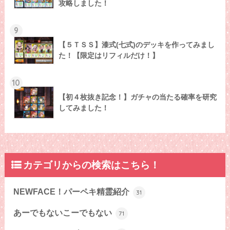
攻略しました！
9
【５ＴＳＳ】漆式(七式)のデッキを作ってみまし
た！【限定はリフィルだけ！】
10
【初４枚抜き記念！】ガチャの当たる確率を研究
してみました！
カテゴリからの検索はこちら！
NEWFACE！パーペキ精霊紹介
31
あーでもないこーでもない
71