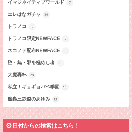
イマジネイティブワールド
7
エレはなガチャ
35
トラノコ
12
トラノコ限定NEWFACE
2
ネコノテ配布NEWFACE
1
堕・無・邪を極めし者
68
大魔轟杯
29
私立！ギョギョバベ学園
13
魔轟三鉄傑のあゆみ
13
日付からの検索はこちら！