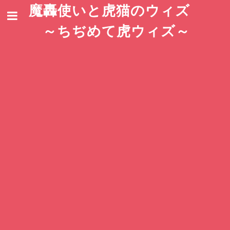
魔轟使いと虎猫のウィズ
～ちぢめて虎ウィズ～