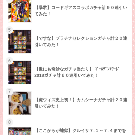
【暴君】コードギアスコラボガチャ計９０連引い
てみた！
5
【ですな】プラチナセレクションガチャ計２０連
引いてみた！
6
【世にも奇妙なガチャ当たり】 ｺﾞｰﾙﾃﾞﾝｱﾜｰﾄﾞ
2018ガチャ計６０連引いてみた！
7
【虎ウィズ史上初！】カムシーナガチャ計２０連
引いてみた！
8
【ここからが地獄】クルイサ７-１～７-４までを