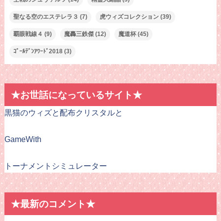
聖なる空のエステレラ３
(7)
虎ウィズコレクション
(39)
覇眼戦線４
(9)
魔轟三鉄傑
(12)
魔道杯
(45)
ｺﾞｰﾙﾃﾞﾝｱﾜｰﾄﾞ2018
(3)
★お世話になっているサイト★
黒猫のウィズと配布クリスタルと
GameWith
トーナメントシミュレーター
★最新のコメント★