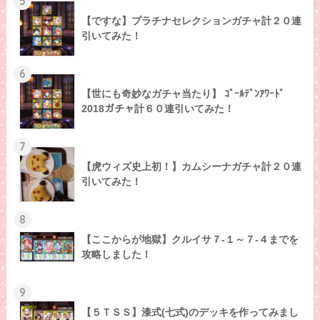
5
【ですな】プラチナセレクションガチャ計２０連
引いてみた！
6
【世にも奇妙なガチャ当たり】 ｺﾞｰﾙﾃﾞﾝｱﾜｰﾄﾞ
2018ガチャ計６０連引いてみた！
7
【虎ウィズ史上初！】カムシーナガチャ計２０連
引いてみた！
8
【ここからが地獄】クルイサ７-１～７-４までを
攻略しました！
9
【５ＴＳＳ】漆式(七式)のデッキを作ってみまし