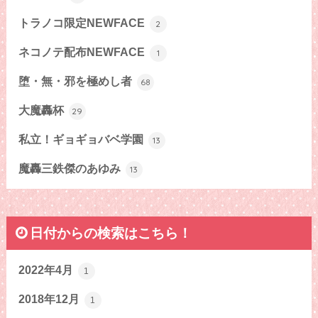
トラノコ限定NEWFACE
2
ネコノテ配布NEWFACE
1
堕・無・邪を極めし者
68
大魔轟杯
29
私立！ギョギョバベ学園
13
魔轟三鉄傑のあゆみ
13
日付からの検索はこちら！
2022年4月
1
2018年12月
1