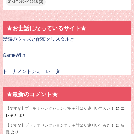
ｺﾞｰﾙﾃﾞﾝｱﾜｰﾄﾞ2018
(3)
★お世話になっているサイト★
黒猫のウィズと配布クリスタルと
GameWith
トーナメントシミュレーター
★最新のコメント★
【ですな】プラチナセレクションガチャ計２０連引いてみた！
に
エ
レキナ
より
【ですな】プラチナセレクションガチャ計２０連引いてみた！
に
猫
夏
より