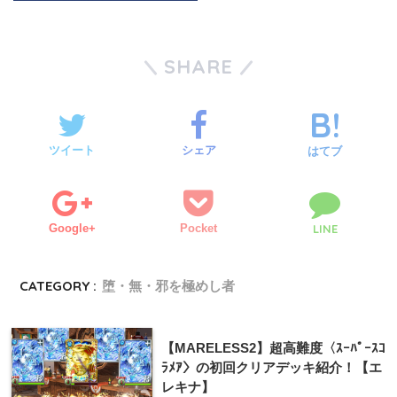
SHARE
ツイート
シェア
はてブ
Google+
Pocket
LINE
CATEGORY :
堕・無・邪を極めし者
【MARELESS2】超高難度〈ｽｰﾊﾟｰｽｺ
ﾗﾒｱ〉の初回クリアデッキ紹介！【エ
レキナ】