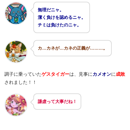
無理だニャ。
潔く負けを認めるニャ。
チミは負けたのニャ。
カ…カネが…カネの正義が………。
調子に乗っていた
ゲスタイガー
は、見事に
カメオン
に
成敗
されました！！
謙虚って大事だね！