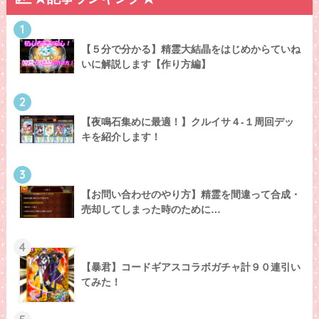
1
【５分で分かる】精霊大結晶をはじめからていね
いに解説します【作り方編】
2
【夜鳴石集めに最適！】クルイサ４-１周回デッ
キを紹介します！
3
【お問い合わせのやり方】精霊を間違って合成・
売却してしまった時のために…
4
【暴君】コードギアスコラボガチャ計９０連引い
てみた！