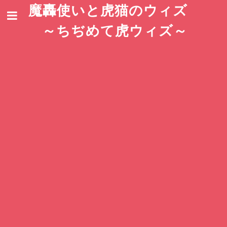
魔轟使いと虎猫のウィズ
～ちぢめて虎ウィズ～