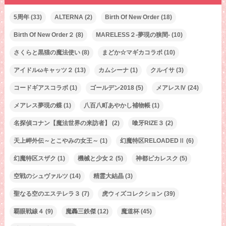
5周年
(33)
ALTERNA
(2)
Birth Of New Order
(18)
Birth Of New Order２
(8)
MARELESS２-夢現の狭間-
(10)
さくらと黒猫の魔法使い
(8)
まどか☆マギカコラボ
(10)
アイドルωキャッツ２
(13)
カムシーナ
(1)
クルイサ
(3)
コードギアスコラボ
(1)
ゴールデン2018
(5)
メアレスⅣ
(24)
メアレス夢現の蝶
(1)
八百八町あやかし補物帳
(1)
名探偵コナン【魔法世界の来訪者】
(2)
喰牙RIZE３
(2)
天上岬外伝～とこやみの女王～
(1)
幻魔特区RELOADEDⅡ
(6)
幻魔特区スザク
(1)
機械と少女２
(5)
神都ピカレスク
(5)
空戦のシュヴァルツ
(14)
精霊大結晶
(3)
聖なる空のエステレラ３
(7)
虎ウィズコレクション
(39)
覇眼戦線４
(9)
魔轟三鉄傑
(12)
魔道杯
(45)