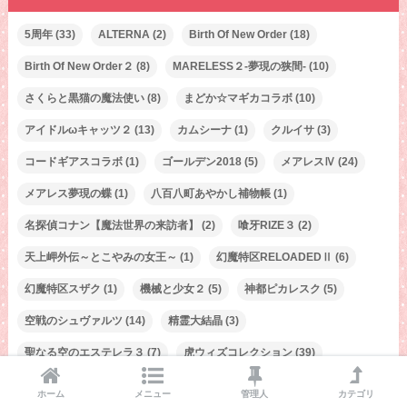
5周年
(33)
ALTERNA
(2)
Birth Of New Order
(18)
Birth Of New Order２
(8)
MARELESS２-夢現の狭間-
(10)
さくらと黒猫の魔法使い
(8)
まどか☆マギカコラボ
(10)
アイドルωキャッツ２
(13)
カムシーナ
(1)
クルイサ
(3)
コードギアスコラボ
(1)
ゴールデン2018
(5)
メアレスⅣ
(24)
メアレス夢現の蝶
(1)
八百八町あやかし補物帳
(1)
名探偵コナン【魔法世界の来訪者】
(2)
喰牙RIZE３
(2)
天上岬外伝～とこやみの女王～
(1)
幻魔特区RELOADEDⅡ
(6)
幻魔特区スザク
(1)
機械と少女２
(5)
神都ピカレスク
(5)
空戦のシュヴァルツ
(14)
精霊大結晶
(3)
聖なる空のエステレラ３
(7)
虎ウィズコレクション
(39)
覇眼戦線４
(9)
魔轟三鉄傑
(12)
魔道杯
(45)
ホーム
メニュー
管理人
カテゴリ