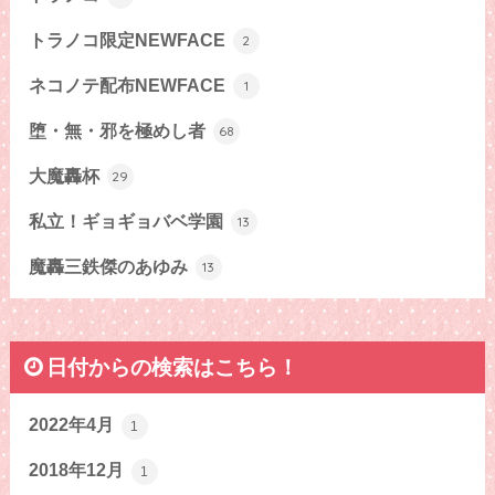
トラノコ限定NEWFACE
2
ネコノテ配布NEWFACE
1
堕・無・邪を極めし者
68
大魔轟杯
29
私立！ギョギョバベ学園
13
魔轟三鉄傑のあゆみ
13
日付からの検索はこちら！
2022年4月
1
2018年12月
1