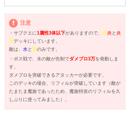
注意
・サブクエに
1属性3体以下
がありますので、
雷
炎
と
炎
雷
デッキにしています。
敵は、
水
と
雷
のみです。
・ボス戦で、水の敵が先制で
ダメブロ3万
を発動しま
す。
ダメブロを突破できるアタッカーが必要です。
このデッキの場合、リフィルが突破しています（敵が
たまたま魔族であったため、魔族特攻のリフィルを久
しぶりに使ってみました）。