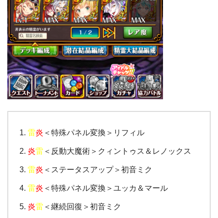
雷
炎
＜特殊パネル変換＞リフィル
炎
雷
＜反動大魔術＞クィントゥス＆レノックス
雷
炎
＜ステータスアップ＞初音ミク
雷
炎
＜特殊パネル変換＞ユッカ＆マール
炎
雷
＜継続回復＞初音ミク