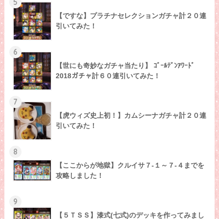
5
【ですな】プラチナセレクションガチャ計２０連
引いてみた！
6
【世にも奇妙なガチャ当たり】 ｺﾞｰﾙﾃﾞﾝｱﾜｰﾄﾞ
2018ガチャ計６０連引いてみた！
7
【虎ウィズ史上初！】カムシーナガチャ計２０連
引いてみた！
8
【ここからが地獄】クルイサ７-１～７-４までを
攻略しました！
9
【５ＴＳＳ】漆式(七式)のデッキを作ってみまし