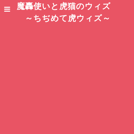
魔轟使いと虎猫のウィズ
～ちぢめて虎ウィズ～