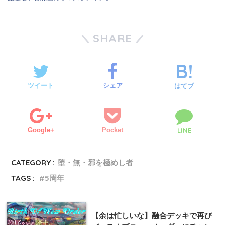
SHARE
ツイート
シェア
はてブ
Google+
Pocket
LINE
CATEGORY :
堕・無・邪を極めし者
TAGS :
5周年
【余は忙しいな】融合デッキで再び