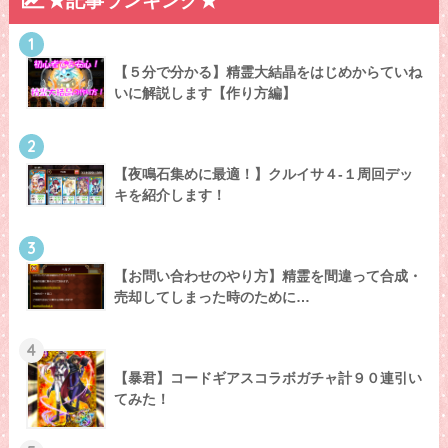
★記事ランキング★
1
【５分で分かる】精霊大結晶をはじめからていね
いに解説します【作り方編】
2
【夜鳴石集めに最適！】クルイサ４-１周回デッ
キを紹介します！
3
【お問い合わせのやり方】精霊を間違って合成・
売却してしまった時のために…
4
【暴君】コードギアスコラボガチャ計９０連引い
てみた！