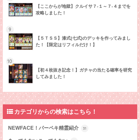
【ここからが地獄】クルイサ７-１～７-４までを
攻略しました！
9
【５ＴＳＳ】漆式(七式)のデッキを作ってみまし
た！【限定はリフィルだけ！】
10
【初４枚抜き記念！】ガチャの当たる確率を研究
してみました！
カテゴリからの検索はこちら！
NEWFACE！パーペキ精霊紹介
31