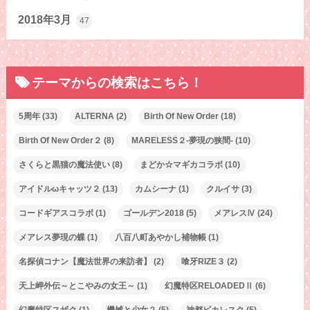
2018年3月
47
テーマからの検索はこちら！
5周年
(33)
ALTERNA
(2)
Birth Of New Order
(18)
Birth Of New Order２
(8)
MARELESS２-夢現の狭間-
(10)
さくらと黒猫の魔法使い
(8)
まどか☆マギカコラボ
(10)
アイドルωキャッツ２
(13)
カムシーナ
(1)
クルイサ
(3)
コードギアスコラボ
(1)
ゴールデン2018
(5)
メアレスⅣ
(24)
メアレス夢現の蝶
(1)
八百八町あやかし補物帳
(1)
名探偵コナン【魔法世界の来訪者】
(2)
喰牙RIZE３
(2)
天上岬外伝～とこやみの女王～
(1)
幻魔特区RELOADEDⅡ
(6)