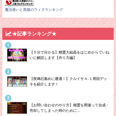
魔法使いと黒猫のウィズランキング
★記事ランキング★
1
【５分で分かる】精霊大結晶をはじめからていね
いに解説します【作り方編】
2
【夜鳴石集めに最適！】クルイサ４-１周回デッ
キを紹介します！
3
【お問い合わせのやり方】精霊を間違って合成・
売却してしまった時のために…