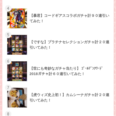
4
【暴君】コードギアスコラボガチャ計９０連引い
てみた！
5
【ですな】プラチナセレクションガチャ計２０連
引いてみた！
6
【世にも奇妙なガチャ当たり】 ｺﾞｰﾙﾃﾞﾝｱﾜｰﾄﾞ
2018ガチャ計６０連引いてみた！
7
【虎ウィズ史上初！】カムシーナガチャ計２０連
引いてみた！
8