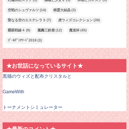
幻魔特区スザク
(1)
機械と少女２
(5)
神都ピカレスク
(5)
空戦のシュヴァルツ
(14)
精霊大結晶
(3)
聖なる空のエステレラ３
(7)
虎ウィズコレクション
(39)
覇眼戦線４
(9)
魔轟三鉄傑
(12)
魔道杯
(45)
ｺﾞｰﾙﾃﾞﾝｱﾜｰﾄﾞ2018
(3)
★お世話になっているサイト★
黒猫のウィズと配布クリスタルと
GameWith
トーナメントシミュレーター