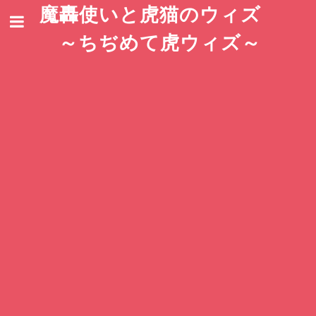
魔轟使いと虎猫のウィズ
～ちぢめて虎ウィズ～