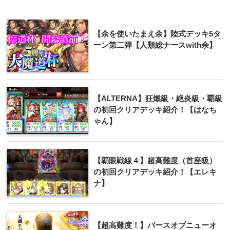
【余を使いたまえ余】陸式デッキ5タ
ーン第二弾【人類総ナースwith余】
【ALTERNA】狂燃級・絶炎級・覇級
の初回クリアデッキ紹介！【はなち
ゃん】
【覇眼戦線４】超高難度（首座級）
の初回クリアデッキ紹介！【エレキ
ナ】
【超高難度！】バースオブニューオ