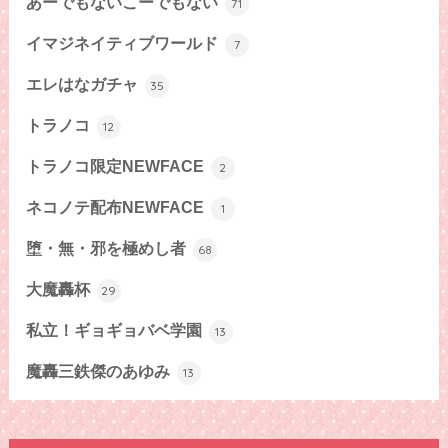
あーでもないこーでもない
71
イマジネイティブワールド
7
エレはなガチャ
35
トラノコ
12
トラノコ限定NEWFACE
2
ネコノテ配布NEWFACE
1
堕・無・邪を極めし者
68
大魔轟杯
29
私立！ギョギョバベ学園
13
魔轟三鉄傑のあゆみ
13