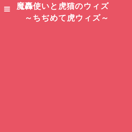
魔轟使いと虎猫のウィズ
～ちぢめて虎ウィズ～