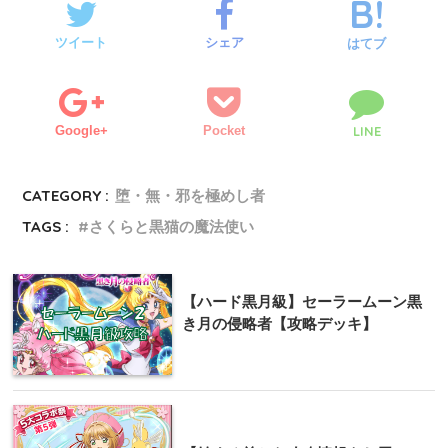
ツイート
シェア
はてブ
Google+
Pocket
LINE
CATEGORY :
堕・無・邪を極めし者
TAGS :
さくらと黒猫の魔法使い
【ハード黒月級】セーラームーン黒
き月の侵略者【攻略デッキ】