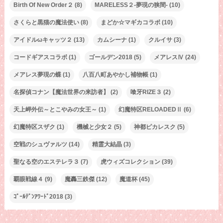
Birth Of New Order２
(8)
MARELESS２-夢現の狭間-
(10)
さくらと黒猫の魔法使い
(8)
まどか☆マギカコラボ
(10)
アイドルωキャッツ２
(13)
カムシーナ
(1)
クルイサ
(3)
コードギアスコラボ
(1)
ゴールデン2018
(5)
メアレスⅣ
(24)
メアレス夢現の蝶
(1)
八百八町あやかし補物帳
(1)
名探偵コナン【魔法世界の来訪者】
(2)
喰牙RIZE３
(2)
天上岬外伝～とこやみの女王～
(1)
幻魔特区RELOADEDⅡ
(6)
幻魔特区スザク
(1)
機械と少女２
(5)
神都ピカレスク
(5)
空戦のシュヴァルツ
(14)
精霊大結晶
(3)
聖なる空のエステレラ３
(7)
虎ウィズコレクション
(39)
覇眼戦線４
(9)
魔轟三鉄傑
(12)
魔道杯
(45)
ｺﾞｰﾙﾃﾞﾝｱﾜｰﾄﾞ2018
(3)