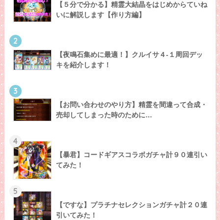
【５分で分かる】精霊大結晶をはじめからていね
いに解説します【作り方編】
2
【夜鳴石集めに最適！】クルイサ４-１周回デッ
キを紹介します！
3
【お問い合わせのやり方】精霊を間違って合成・
売却してしまった時のために…
4
【暴君】コードギアスコラボガチャ計９０連引い
てみた！
5
【ですな】プラチナセレクションガチャ計２０連
引いてみた！