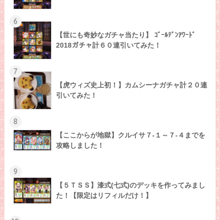
6
【世にも奇妙なガチャ当たり】 ｺﾞｰﾙﾃﾞﾝｱﾜｰﾄﾞ
2018ガチャ計６０連引いてみた！
7
【虎ウィズ史上初！】カムシーナガチャ計２０連
引いてみた！
8
【ここからが地獄】クルイサ７-１～７-４までを
攻略しました！
9
【５ＴＳＳ】漆式(七式)のデッキを作ってみまし
た！【限定はリフィルだけ！】