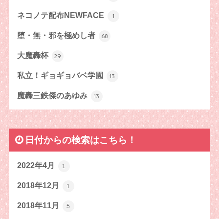
ネコノテ配布NEWFACE
1
堕・無・邪を極めし者
68
大魔轟杯
29
私立！ギョギョバベ学園
13
魔轟三鉄傑のあゆみ
13
日付からの検索はこちら！
2022年4月
1
2018年12月
1
2018年11月
5