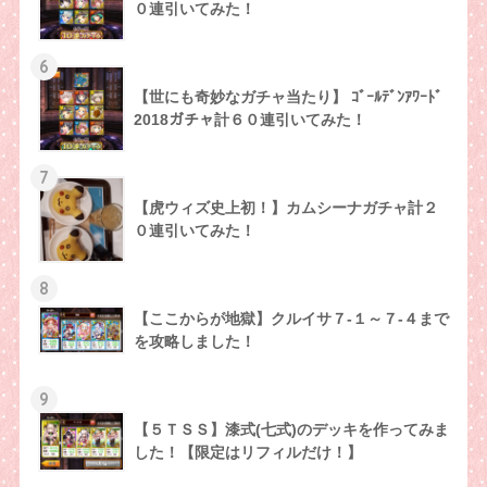
０連引いてみた！
6
【世にも奇妙なガチャ当たり】 ｺﾞｰﾙﾃﾞﾝｱﾜｰﾄﾞ
2018ガチャ計６０連引いてみた！
7
【虎ウィズ史上初！】カムシーナガチャ計２
０連引いてみた！
8
【ここからが地獄】クルイサ７-１～７-４まで
を攻略しました！
9
【５ＴＳＳ】漆式(七式)のデッキを作ってみま
した！【限定はリフィルだけ！】