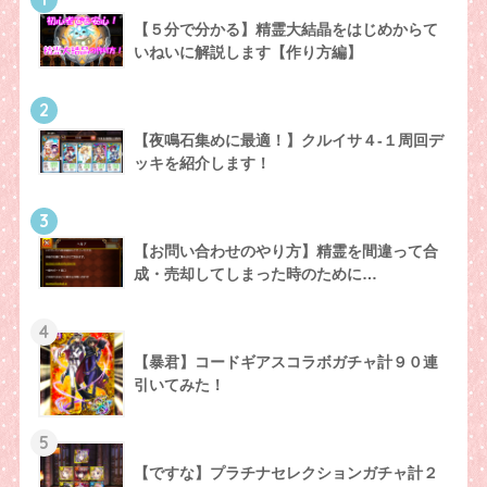
【５分で分かる】精霊大結晶をはじめからて
いねいに解説します【作り方編】
2
【夜鳴石集めに最適！】クルイサ４-１周回デ
ッキを紹介します！
3
【お問い合わせのやり方】精霊を間違って合
成・売却してしまった時のために…
4
【暴君】コードギアスコラボガチャ計９０連
引いてみた！
5
【ですな】プラチナセレクションガチャ計２