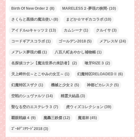
Birth Of New Order２
(8)
MARELESS２-夢現の狭間-
(10)
さくらと黒猫の魔法使い
(8)
まどか☆マギカコラボ
(10)
アイドルωキャッツ２
(13)
カムシーナ
(1)
クルイサ
(3)
コードギアスコラボ
(1)
ゴールデン2018
(5)
メアレスⅣ
(24)
メアレス夢現の蝶
(1)
八百八町あやかし補物帳
(1)
名探偵コナン【魔法世界の来訪者】
(2)
喰牙RIZE３
(2)
天上岬外伝～とこやみの女王～
(1)
幻魔特区RELOADEDⅡ
(6)
幻魔特区スザク
(1)
機械と少女２
(5)
神都ピカレスク
(5)
空戦のシュヴァルツ
(14)
精霊大結晶
(3)
聖なる空のエステレラ３
(7)
虎ウィズコレクション
(39)
覇眼戦線４
(9)
魔轟三鉄傑
(12)
魔道杯
(45)
ｺﾞｰﾙﾃﾞﾝｱﾜｰﾄﾞ2018
(3)