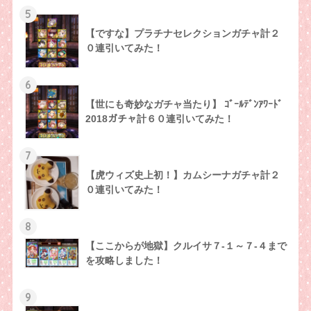
5
【ですな】プラチナセレクションガチャ計２
０連引いてみた！
6
【世にも奇妙なガチャ当たり】 ｺﾞｰﾙﾃﾞﾝｱﾜｰﾄﾞ
2018ガチャ計６０連引いてみた！
7
【虎ウィズ史上初！】カムシーナガチャ計２
０連引いてみた！
8
【ここからが地獄】クルイサ７-１～７-４まで
を攻略しました！
9