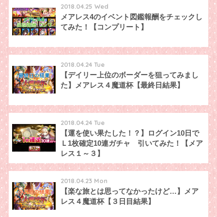
2018.04.25 Wed
メアレス4のイベント図鑑報酬をチェックし
てみた！【コンプリート】
2018.04.24 Tue
【デイリー上位のボーダーを狙ってみまし
た】メアレス４魔道杯【最終日結果】
2018.04.24 Tue
【運を使い果たした！？】ログイン10日で
Ｌ1枚確定10連ガチャ 引いてみた！【メア
レス１～３】
2018.04.23 Mon
【楽な旅とは思ってなかったけど…】メア
レス４魔道杯【３日目結果】