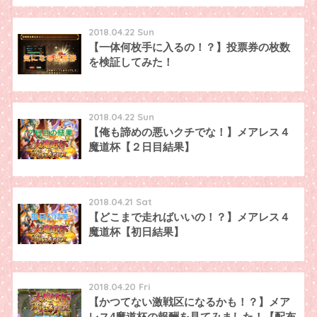
2018.04.22 Sun
【一体何枚手に入るの！？】投票券の枚数
を検証してみた！
2018.04.22 Sun
【俺も諦めの悪いクチでな！】メアレス４
魔道杯【２日目結果】
2018.04.21 Sat
【どこまで走ればいいの！？】メアレス４
魔道杯【初日結果】
2018.04.20 Fri
【かつてない激戦区になるかも！？】メア
レス4魔道杯の報酬を見てみました！【配布