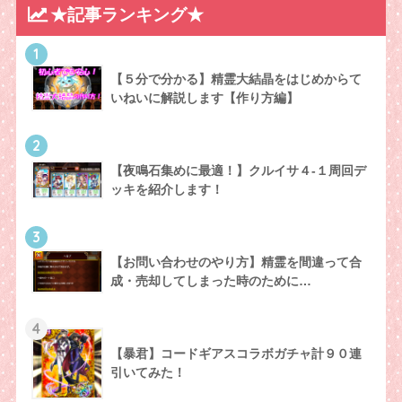
★記事ランキング★
1
【５分で分かる】精霊大結晶をはじめからて
いねいに解説します【作り方編】
2
【夜鳴石集めに最適！】クルイサ４-１周回デ
ッキを紹介します！
3
【お問い合わせのやり方】精霊を間違って合
成・売却してしまった時のために…
4
【暴君】コードギアスコラボガチャ計９０連
引いてみた！