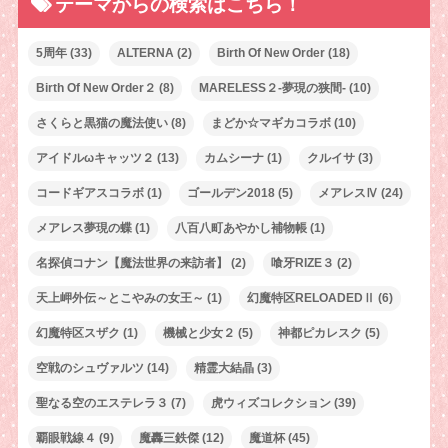
テーマからの検索はこちら！
5周年
(33)
ALTERNA
(2)
Birth Of New Order
(18)
Birth Of New Order２
(8)
MARELESS２-夢現の狭間-
(10)
さくらと黒猫の魔法使い
(8)
まどか☆マギカコラボ
(10)
アイドルωキャッツ２
(13)
カムシーナ
(1)
クルイサ
(3)
コードギアスコラボ
(1)
ゴールデン2018
(5)
メアレスⅣ
(24)
メアレス夢現の蝶
(1)
八百八町あやかし補物帳
(1)
名探偵コナン【魔法世界の来訪者】
(2)
喰牙RIZE３
(2)
天上岬外伝～とこやみの女王～
(1)
幻魔特区RELOADEDⅡ
(6)
幻魔特区スザク
(1)
機械と少女２
(5)
神都ピカレスク
(5)
空戦のシュヴァルツ
(14)
精霊大結晶
(3)
聖なる空のエステレラ３
(7)
虎ウィズコレクション
(39)
覇眼戦線４
(9)
魔轟三鉄傑
(12)
魔道杯
(45)