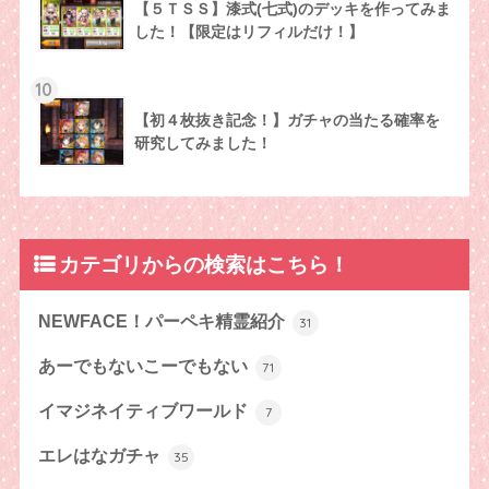
【５ＴＳＳ】漆式(七式)のデッキを作ってみま
した！【限定はリフィルだけ！】
10
【初４枚抜き記念！】ガチャの当たる確率を
研究してみました！
カテゴリからの検索はこちら！
NEWFACE！パーペキ精霊紹介
31
あーでもないこーでもない
71
イマジネイティブワールド
7
エレはなガチャ
35