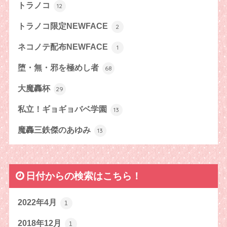
トラノコ
12
トラノコ限定NEWFACE
2
ネコノテ配布NEWFACE
1
堕・無・邪を極めし者
68
大魔轟杯
29
私立！ギョギョバベ学園
13
魔轟三鉄傑のあゆみ
13
日付からの検索はこちら！
2022年4月
1
2018年12月
1