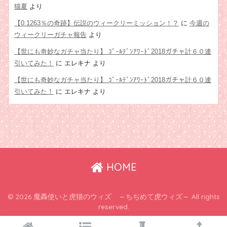
猫夏
より
【0.1263％の奇跡】伝説のウィークリーミッション！？
に
今週の
ウィークリーガチャ報告
より
【世にも奇妙なガチャ当たり】 ｺﾞｰﾙﾃﾞﾝｱﾜｰﾄﾞ2018ガチャ計６０連
引いてみた！
に
エレキナ
より
【世にも奇妙なガチャ当たり】 ｺﾞｰﾙﾃﾞﾝｱﾜｰﾄﾞ2018ガチャ計６０連
引いてみた！
に
エレキナ
より
HOME
© 2026 魔轟使いと虎猫のウィズ ～ちぢめて虎ウィズ～ All rights
reserved.