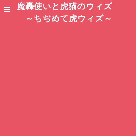
魔轟使いと虎猫のウィズ
～ちぢめて虎ウィズ～