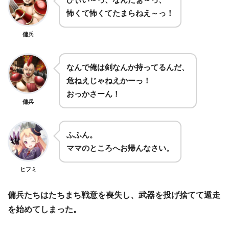
怖くて怖くてたまらねえ～っ！
傭兵
なんで俺は剣なんか持ってるんだ、
危ねえじゃねえかーっ！
おっかさーん！
傭兵
ふふん。
ママのところへお帰んなさい。
ヒフミ
傭兵たちはたちまち戦意を喪失し、武器を投げ捨てて遁走
を始めてしまった。