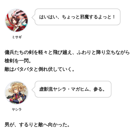
はいはい、ちょっと邪魔するよっと！
ミサギ
傭兵たちの剣を軽々と飛び越え、ふわりと降り立ちながら
槍剣を一閃。
敵はバタバタと倒れ伏していく。
虚影流ヤシラ・マガヒム、参る。
ヤシラ
男が、するりと敵へ向かった。