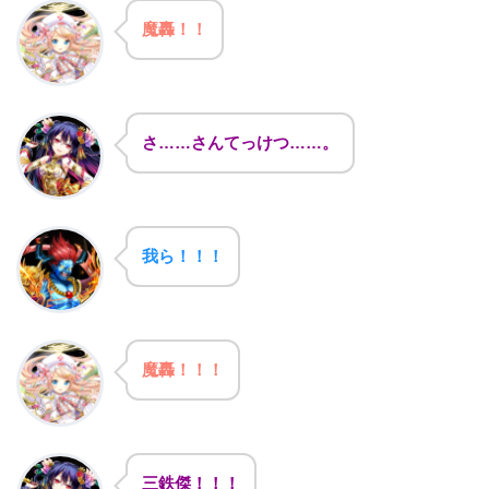
魔轟！！
さ……さんてっけつ……。
我ら！！！
魔轟！！！
三鉄傑！！！