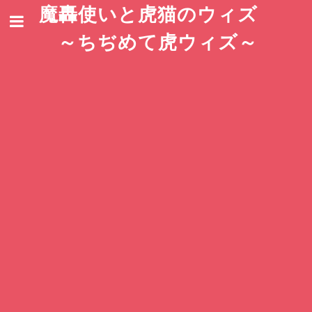
魔轟使いと虎猫のウィズ
～ちぢめて虎ウィズ～