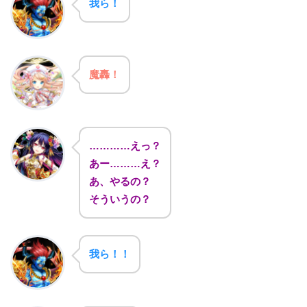
我ら！
魔轟！
…………えっ？
あー………え？
あ、やるの？
そういうの？
我ら！！