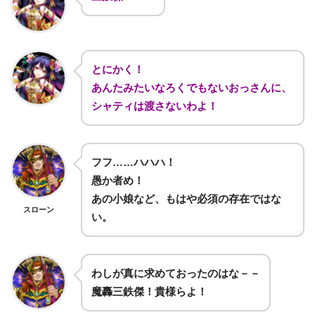
とにかく！
あんたみたいなろくでもないおっさんに、
シャティは渡さないわよ！
フフ……ハハハ！
愚か者め！
あの小娘など、もはや必須の存在ではな
スローン
い。
わしが真に求めておったのはな－－
魔轟三鉄傑！貴様らよ！