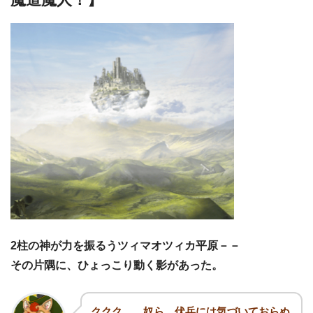
2柱の神が力を振るうツィマオツィカ平原－－
その片隅に、ひょっこり動く影があった。
ククク……奴ら、伏兵には気づいておらぬ