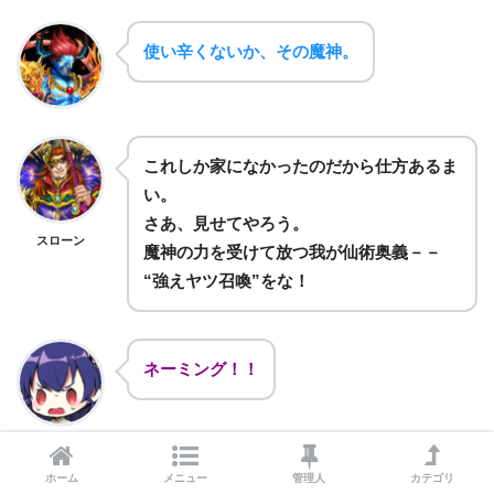
使い辛くないか、その魔神。
これしか家になかったのだから仕方あるま
い。
さあ、見せてやろう。
スローン
魔神の力を受けて放つ我が仙術奥義－－
“強えヤツ召喚”をな！
ネーミング！！
ホーム
メニュー
管理人
カテゴリ
この力で召喚した強者に各地で集めた貢物